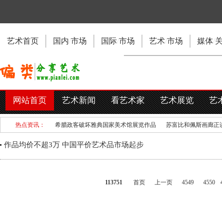
艺术首页
国内
/
市场
国际
/
市场
艺术
/
市场
媒体
/
网站首页
艺术新闻
看艺术家
艺术展览
艺
热点资讯：
希腊政客破坏雅典国家美术馆展览作品
苏富比和佩斯画廊正
作品均价不超3万 中国平价艺术品市场起步
113751
首页
上一页
4549
4550